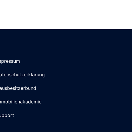
mpressum
atenschutzerklärung
ausbesitzerbund
mmobilienakademie
upport