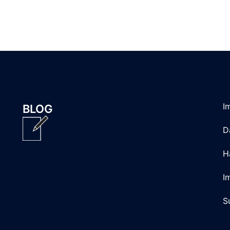
I
BLOG
D
H
I
S