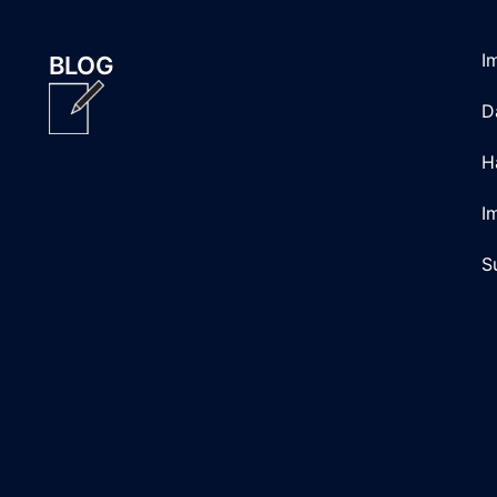
I
BLOG
D
H
I
S