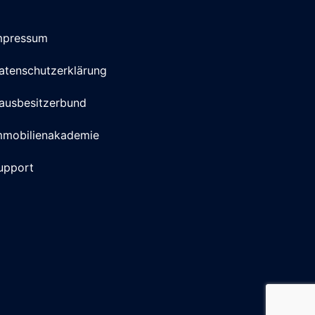
mpressum
atenschutzerklärung
ausbesitzerbund
mmobilienakademie
upport