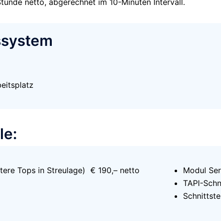
tunde netto, abgerechnet im 10-Minuten Intervall.
gssystem
eitsplatz
le:
ere Tops in Streulage) € 190,– netto
Modul Se
TAPI-Schn
Schnittst