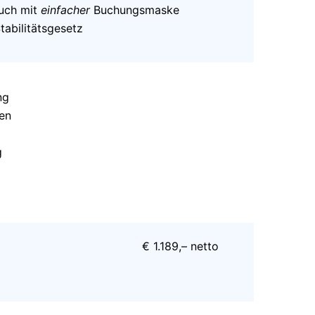
auch mit
einfacher
Buchungsmaske
abilitätsgesetz
ng
en
g
€ 1.189,– netto